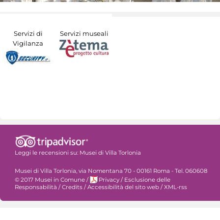
Servizi di
Servizi museali
Vigilanza
Leggi le recensioni su:
Musei di Villa Torlonia
Musei di Villa Torlonia, via Nomentana 70 - 00161 Roma - Tel. 060608
© 2017 Musei in Comune
/
Privacy
/
Esclusione delle
Responsabilità
/
Credits
/
Accessibilità del sito web
/
XML-rss