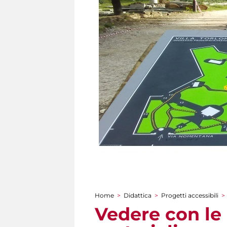
Home
>
Didattica
>
Progetti accessibili
>
Tu sei qui
Vedere con le 