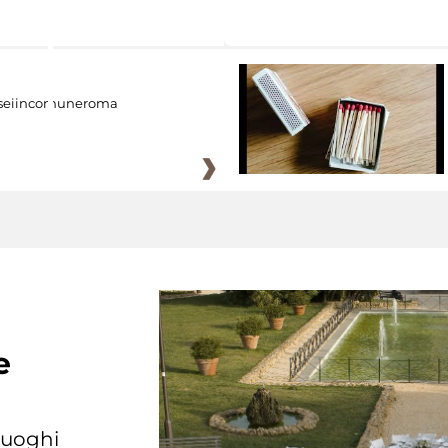
eiincomuneroma
e
 luoghi