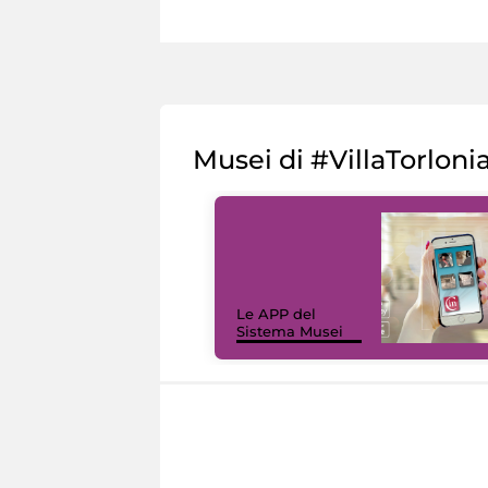
Musei di #VillaTorloni
Le APP del
Sistema Musei