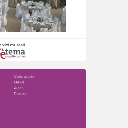
ervizi museali
Calendario
News
Avvisi
Partner