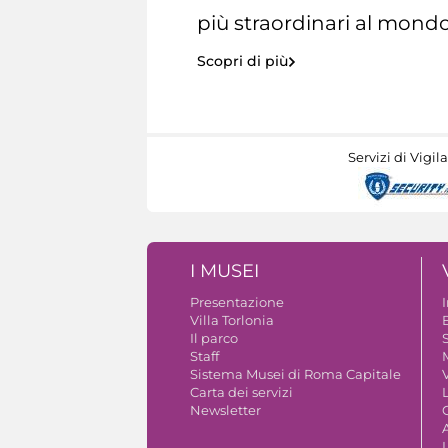
più straordinari al mondo
Scopri di più
Servizi di Vigil
I MUSEI
Presentazione
Villa Torlonia
Il parco
S
Staff
Sistema Musei di Roma Capitale
V
Carta dei servizi
Newsletter
A