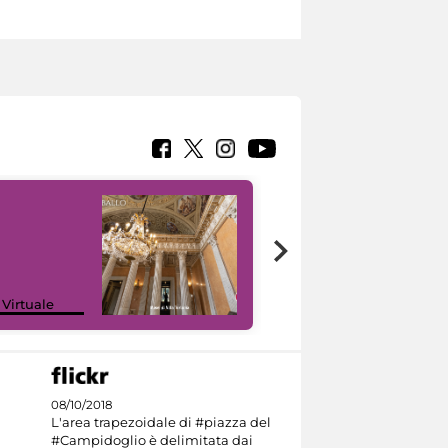
 Virtuale
I like MiC
08/10/2018
L'area trapezoidale di #piazza del
#Campidoglio è delimitata dai