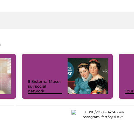
a
Il Sistema Musei
sui social
network
Tour