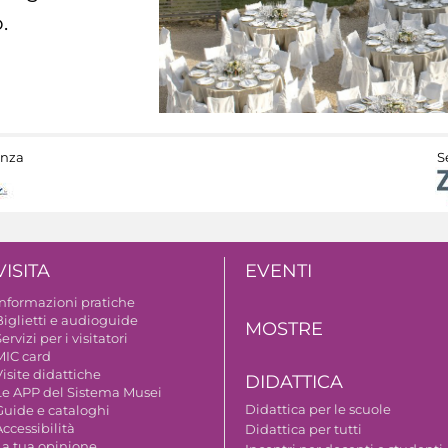
.
anza
S
VISITA
EVENTI
Informazioni pratiche
Biglietti e audioguide
MOSTRE
ervizi per i visitatori
MIC card
isite didattiche
DIDATTICA
Le APP del Sistema Musei
Didattica per le scuole
Guide e cataloghi
ccessibilità
Didattica per tutti
La tua opinione