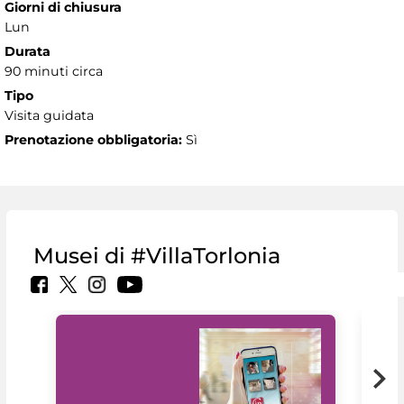
Giorni di chiusura
Lun
Durata
90 minuti circa
Tipo
Visita guidata
Prenotazione obbligatoria:
Sì
Musei di #VillaTorlonia
Il 