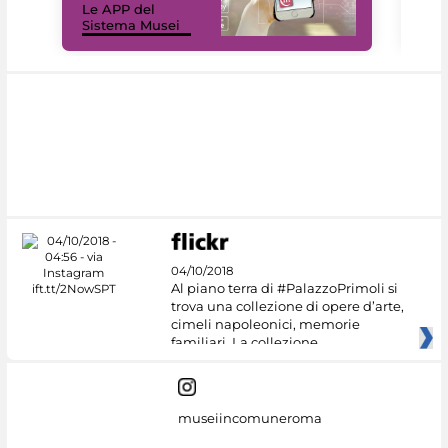
Le APP del
Mus
Sistema Musei
net
04/10/2018
Al piano terra di #PalazzoPrimoli si
trova una collezione di opere d’arte,
cimeli napoleonici, memorie
familiari. La collezione
museiincomuneroma