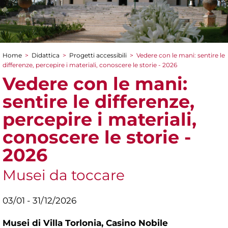
Home
>
Didattica
>
Progetti accessibili
>
Vedere con le mani: sentire le
Tu sei qui
differenze, percepire i materiali, conoscere le storie - 2026
Vedere con le mani:
sentire le differenze,
percepire i materiali,
conoscere le storie -
2026
Musei da toccare
03/01 - 31/12/2026
Musei di Villa Torlonia,
Casino Nobile