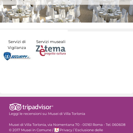
Servizi di
Servizi museali
Vigilanza
Leggi le recensioni su:
Musei di Villa Torlonia
Musei di Villa Torlonia, via Nomentana 70 - 00161 Roma - Tel. 060608
© 2017 Musei in Comune
/
Privacy
/
Esclusione delle