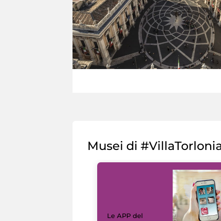
Musei di #VillaTorloni
Le APP del