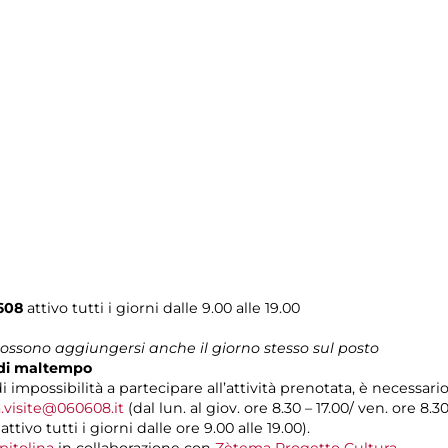
608
attivo tutti i giorni dalle 9.00 alle 19.00
 possono aggiungersi anche il giorno stesso sul posto
o di maltempo
i impossibilità a partecipare all’attività prenotata, è necessar
.visite@060608.it
(dal lun. al giov. ore 8.30 – 17.00/ ven. ore 8.3
ivo tutti i giorni dalle ore 9.00 alle 19.00).
pitolina
in collaborazione con
Zètema Progetto Cultura