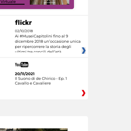
 Virtuale
I like MiC
02/10/2018
Ai #MuseiCapitolini fino al 9
dicembre 2018 un’occasione unica
per ripercorrere la storia degli
ultimi tre concili dell’età
20/11/2021
Il Suono di de Chirico - Ep. 1
Cavallo e Cavaliere