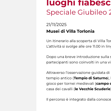
luoghi fiabesc
Speciale Giubileo 20
21/11/2025
Musei di Villa Torlonia
Un itinerario alla scoperta di Villa Tor
L’attività si svolge alle ore 11.00 in l
Dopo una breve introduzione sulla stor
partecipanti sono coinvolti in una vis
Attraverso l’osservazione guidata di u
tempio antico (
Tempio di Saturno
),
gioco per tornei medievali (
campo d
casa dei cavalli (
le Vecchie Scuderie
Il percorso è integrato dalla conosc