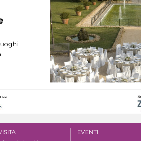
e
 luoghi
.
anza
S
VISITA
EVENTI