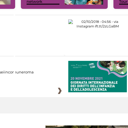
network
Tour
eiincomuneroma