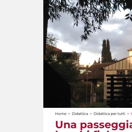
Home
>
Didattica
>
Didattica per tutti
>
Tu sei qui
Una passeggiat