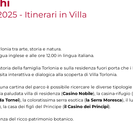
hi
25 - Itinerari in Villa
lonia tra arte, storia e natura.
ingua inglese e alle ore 12.00 in lingua italiana.
ia della famiglia Torlonia e sulla residenza fuori porta che i Pr
ita interattiva e dialogica alla scoperta di Villa Torlonia.
na cartina del parco è possibile ricercare le diverse tipologie c
 la paludata villa di residenza (
Casino Nobile
), la casina-rifugio (
a Tornei
), la coloratissima serra esotica (
la Serra Moresca
), il
), la casa dei figli del Principe (
il Casino dei Principi
).
enza del ricco patrimonio botanico.