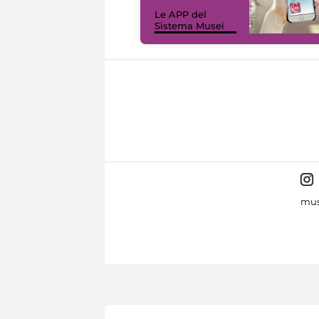
Le APP del
Sistema Musei
mus