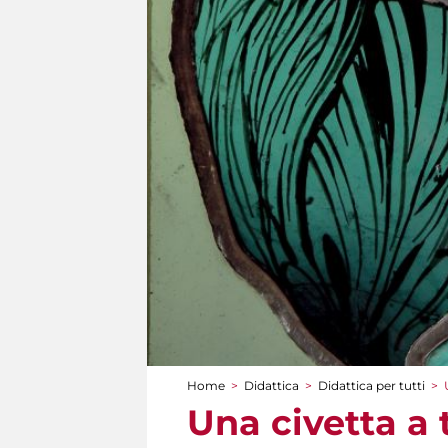
Home
>
Didattica
>
Didattica per tutti
>
Tu sei qui
Una civetta a 