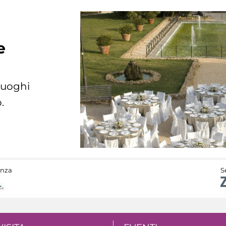
e
 luoghi
.
anza
S