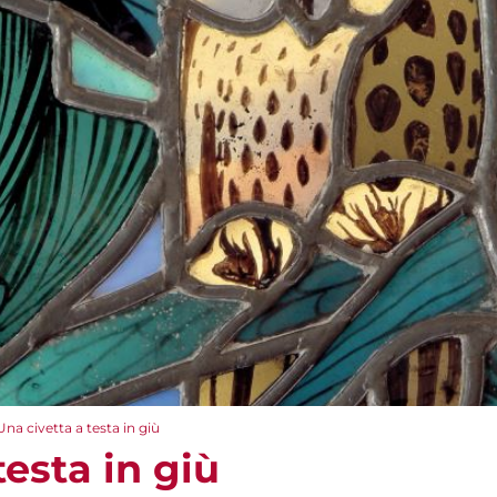
Una civetta a testa in giù
testa in giù