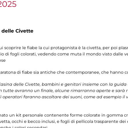
2025
 delle Civette
cui scoprire le fiabe la cui protagonista è la civetta, per poi 
io di fogli colorati, vedendo come muta il mondo visto dalle ve
ese
aratona di fiabe sia antiche che contemporanee, che hanno co
Casina delle Civette, bambini e genitori insieme con la guida
on tutte avranno un finale, alcune rimarranno aperte e sarà r
i operatori faranno ascoltare dei suoni, come ad esempio il vent
ato un kit personale contenente forme colorate in gomma cre
ivetta, occhi e becco inclusi, e fogli di pellicola trasparente de
nche i colori secondari.