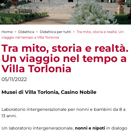
Home
>
Didattica
>
Didattica per tutti
>
Tra mito, storia e realtà. Un
Tu sei qui
viaggio nel tempo a Villa Torlonia
Tra mito, storia e realtà.
Un viaggio nel tempo a
Villa Torlonia
05/11/2022
Musei di Villa Torlonia,
Casino Nobile
Laboratorio intergenerazionale per nonni e bambini da 8 a
13 anni.
Un laboratorio intergenerazionale,
nonni e nipoti
in dialogo