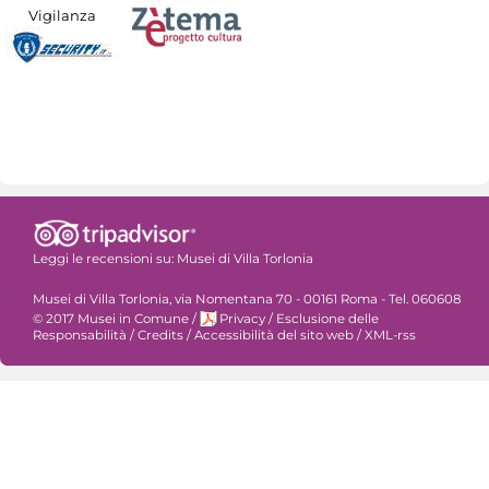
Vigilanza
Leggi le recensioni su:
Musei di Villa Torlonia
Musei di Villa Torlonia, via Nomentana 70 - 00161 Roma - Tel. 060608
© 2017 Musei in Comune
/
Privacy
/
Esclusione delle
Responsabilità
/
Credits
/
Accessibilità del sito web
/
XML-rss