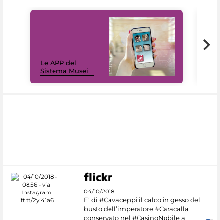
Il 
Le APP del
Mus
Sistema Musei
net
04/10/2018
E' di #Cavaceppi il calco in gesso del
busto dell’imperatore #Caracalla
conservato nel #CasinoNobile a