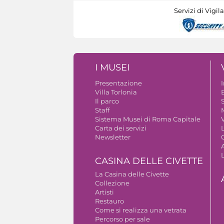
Servizi di Vigil
I MUSEI
Presentazione
Villa Torlonia
Il parco
S
Staff
Sistema Musei di Roma Capitale
V
Carta dei servizi
Newsletter
A
CASINA DELLE CIVETTE
La Casina delle Civette
Collezione
Artisti
Restauro
Come si realizza una vetrata
Percorso per sale