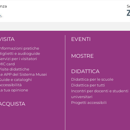
anza
S
VISITA
EVENTI
Informazioni pratiche
Biglietti e audioguide
MOSTRE
ervizi per i visitatori
MIC card
isite didattiche
DIDATTICA
Le APP del Sistema Musei
Didattica per le scuole
Guide e cataloghi
ccessibilità
Didattica per tutti
La tua opinione
Incontri per docenti e studenti
universitari
Progetti accessibili
ACQUISTA