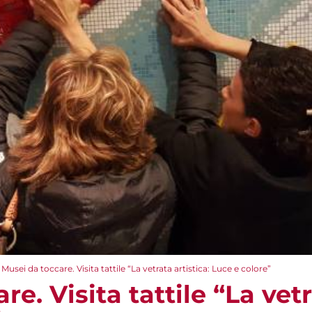
Musei da toccare. Visita tattile “La vetrata artistica: Luce e colore”
e. Visita tattile “La vetr