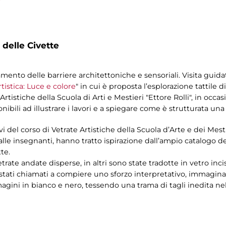
”
 delle Civette
ento delle barriere architettoniche e sensoriali. Visita guida
rtistica: Luce e colore
" in cui è proposta l’esplorazione tattile di
Artistiche della Scuola di Arti e Mestieri "Ettore Rolli", in occas
onibili ad illustrare i lavori e a spiegare come è strutturata una 
lievi del corso di Vetrate Artistiche della Scuola d’Arte e dei Mes
le insegnanti, hanno tratto ispirazione dall’ampio catalogo deg
te.
trate andate disperse, in altri sono state tradotte in vetro incisi
ono stati chiamati a compiere uno sforzo interpretativo, immagi
ini in bianco e nero, tessendo una trama di tagli inedita nel 