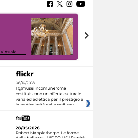
 Virtuale
I like MiC
06/10/2018
I @museiincomuneroma
costituiscono un’offerta culturale
varia ed eclettica per il prestigio e
la particolarità delle sedi, per
28/05/2026
Robert Mapplethorpe. Le forme
della bellezza - VIDEO LIS | Derrick