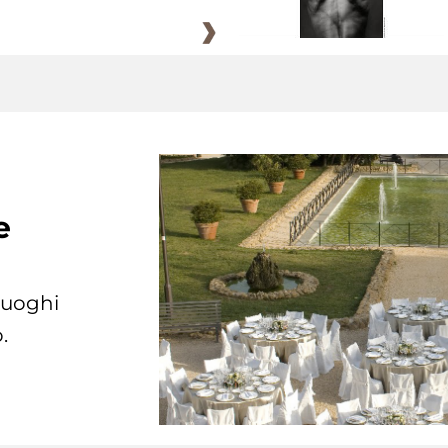
e
 luoghi
.