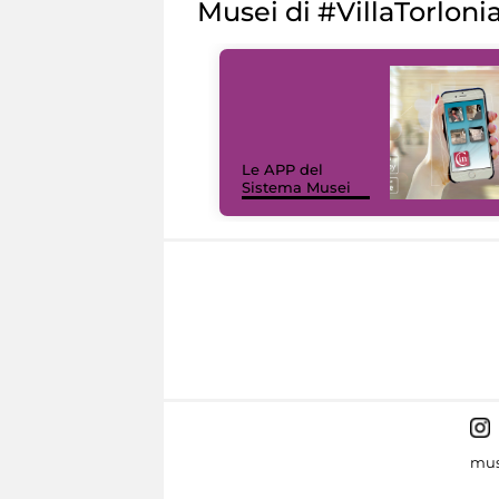
Musei di #VillaTorloni
Le APP del
Sistema Musei
mus