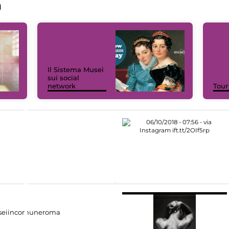
a
Il Sistema Musei
sui social
network
Tour
eiincomuneroma