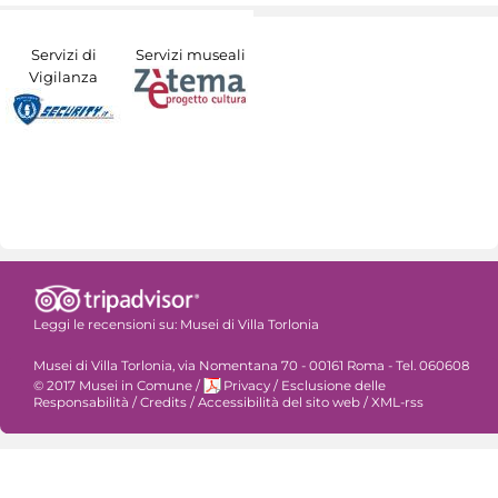
Servizi di
Servizi museali
Vigilanza
Leggi le recensioni su:
Musei di Villa Torlonia
Musei di Villa Torlonia, via Nomentana 70 - 00161 Roma - Tel. 060608
© 2017 Musei in Comune
/
Privacy
/
Esclusione delle
Responsabilità
/
Credits
/
Accessibilità del sito web
/
XML-rss