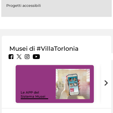
Progetti accessibili
Musei di #VillaTorlonia
Il 
Le APP del
Mus
Sistema Musei
net