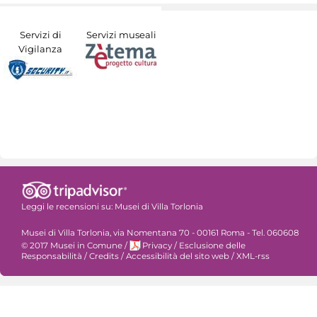
Servizi di
Servizi museali
Vigilanza
Leggi le recensioni su:
Musei di Villa Torlonia
Musei di Villa Torlonia, via Nomentana 70 - 00161 Roma - Tel. 060608
© 2017 Musei in Comune
/
Privacy
/
Esclusione delle
Responsabilità
/
Credits
/
Accessibilità del sito web
/
XML-rss