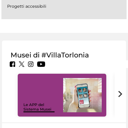
Progetti accessibili
Musei di #VillaTorlonia
Il 
Le APP del
Mus
Sistema Musei
net