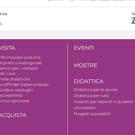
anza
S
VISITA
EVENTI
Informazioni pratiche
Biglietti e audioguide
MOSTRE
ervizi per i visitatori
MIC card
isite didattiche
DIDATTICA
Le APP del Sistema Musei
Didattica per le scuole
Guide e cataloghi
ccessibilità
Didattica per tutti
La tua opinione
Incontri per docenti e studenti
universitari
Progetti accessibili
ACQUISTA