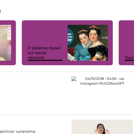
a
Il Sistema Musei
sui social
network
Tour
eiincomuneroma