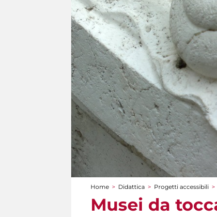
Home
>
Didattica
>
Progetti accessibili
>
Tu sei qui
Musei da tocca