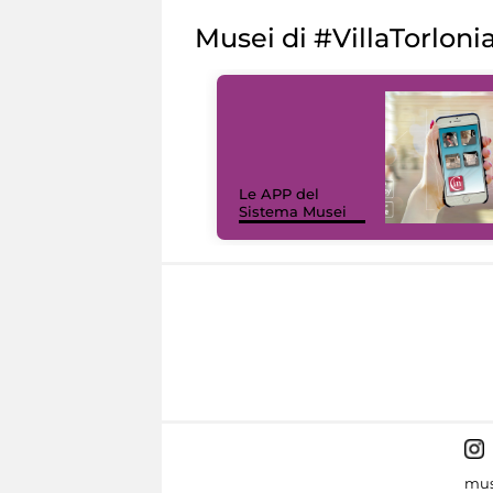
Musei di #VillaTorloni
Le APP del
Sistema Musei
mus