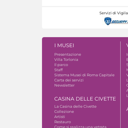
Servizi di Vigil
I MUSEI
Presentazione
Villa Torlonia
Il parco
S
Staff
Sistema Musei di Roma Capitale
V
Carta dei servizi
Newsletter
A
CASINA DELLE CIVETTE
La Casina delle Civette
Collezione
Artisti
Restauro
Come si realizza una vetrata