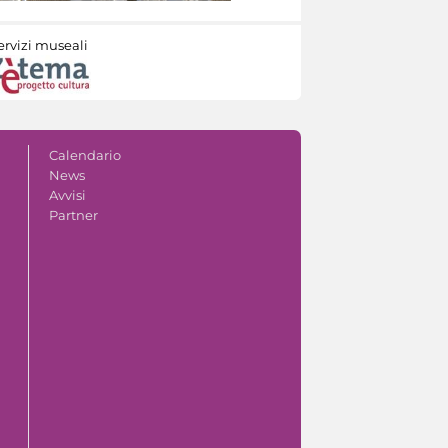
ervizi museali
Calendario
News
Avvisi
Partner