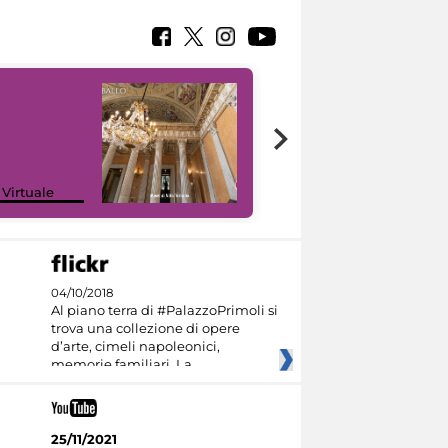
 Virtuale
I like MiC
04/10/2018
Al piano terra di #PalazzoPrimoli si
trova una collezione di opere
d’arte, cimeli napoleonici,
memorie familiari. La
25/11/2021