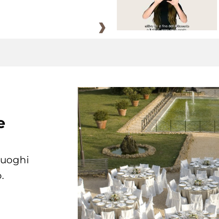
e
 luoghi
.