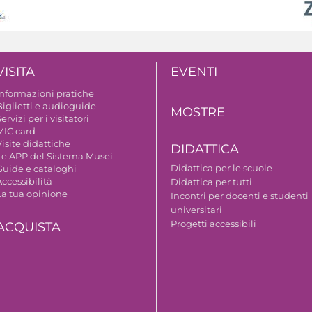
VISITA
EVENTI
Informazioni pratiche
Biglietti e audioguide
MOSTRE
ervizi per i visitatori
MIC card
isite didattiche
DIDATTICA
Le APP del Sistema Musei
Didattica per le scuole
Guide e cataloghi
ccessibilità
Didattica per tutti
La tua opinione
Incontri per docenti e studenti
universitari
Progetti accessibili
ACQUISTA