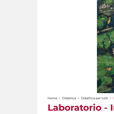
Home
>
Didattica
>
Didattica per tutti
>
Tu sei qui
Laboratorio - 