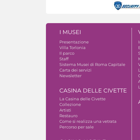
I MUSEI
Presentazione
Villa Torlonia
Il parco
S
Staff
Sistema Musei di Roma Capitale
V
Carta dei servizi
Newsletter
A
CASINA DELLE CIVETTE
La Casina delle Civette
Collezione
Artisti
Restauro
Come si realizza una vetrata
Percorso per sale