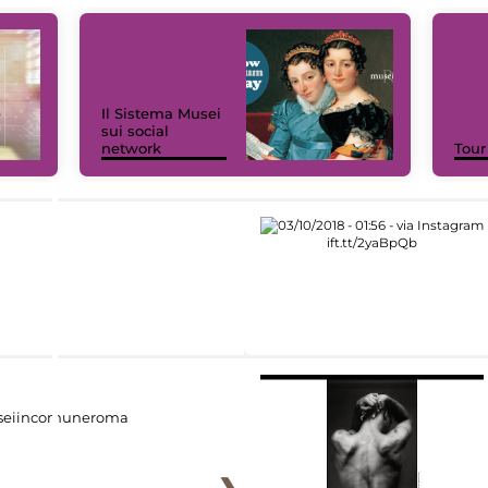
Il Sistema Musei
sui social
network
Tour
eiincomuneroma