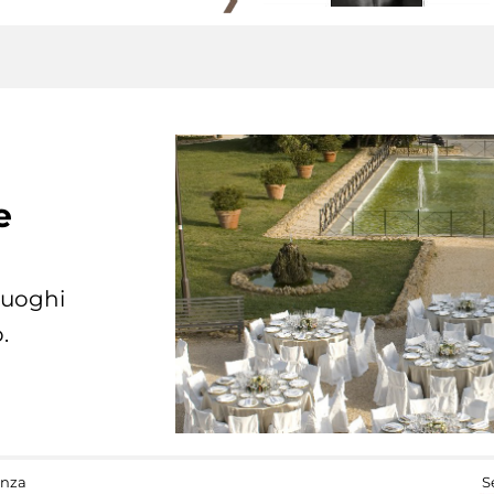
e
 luoghi
.
anza
S