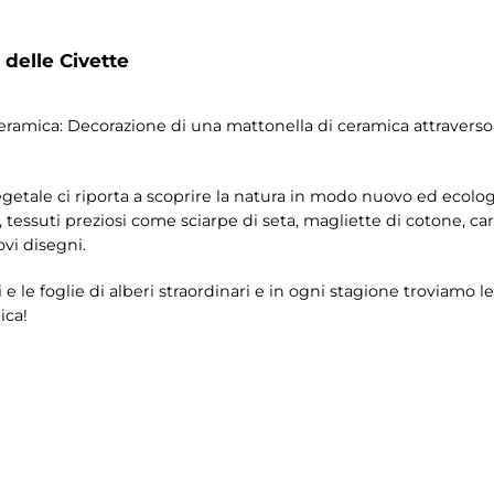
 delle Civette
ramica: Decorazione di una mattonella di ceramica attraverso l’u
egetale ci riporta a scoprire la natura in modo nuovo ed ecolo
ici, tessuti preziosi come sciarpe di seta, magliette di cotone, ca
ovi disegni.
i e le foglie di alberi straordinari e in ogni stagione troviamo le
ica!