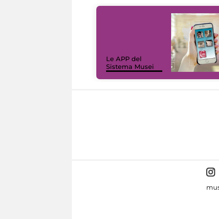
Le APP del
Sistema Musei
mus