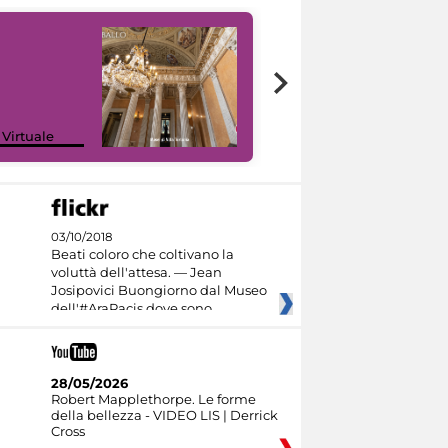
 Virtuale
I like MiC
03/10/2018
Beati coloro che coltivano la
voluttà dell'attesa. — Jean
Josipovici Buongiorno dal Museo
dell'#AraPacis dove sono
28/05/2026
Robert Mapplethorpe. Le forme
della bellezza - VIDEO LIS | Derrick
Cross