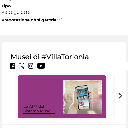
Tipo
Visita guidata
Prenotazione obbligatoria:
Sì
Musei di #VillaTorlonia
Il 
Le APP del
Mus
Sistema Musei
net