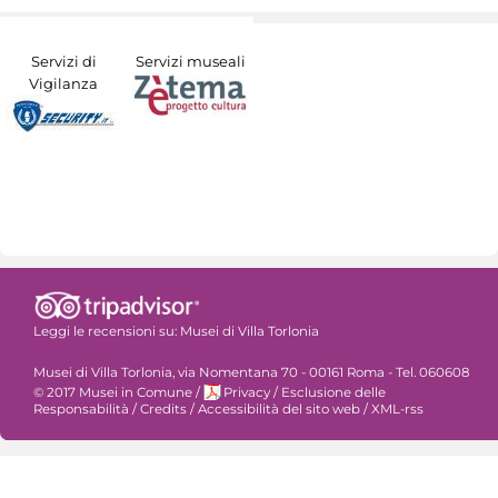
Servizi di
Servizi museali
Vigilanza
Leggi le recensioni su:
Musei di Villa Torlonia
Musei di Villa Torlonia, via Nomentana 70 - 00161 Roma - Tel. 060608
© 2017 Musei in Comune
/
Privacy
/
Esclusione delle
Responsabilità
/
Credits
/
Accessibilità del sito web
/
XML-rss