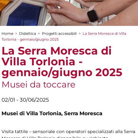
Home
>
Didattica
>
Progetti accessibili
>
La Serra Moresca di Villa
Tu sei qui
Torlonia - gennaio/giugno 2025
La Serra Moresca di
Villa Torlonia -
gennaio/giugno 2025
Musei da toccare
02/01 - 30/06/2025
Musei di Villa Torlonia,
Serra Moresca
Visita tattile – sensoriale con operatori specializzati alla Serra