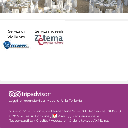
Servizi di
Servizi museali
Vigilanza
Leggi le recensioni su:
Musei di Villa Torlonia
Musei di Villa Torlonia, via Nomentana 70 - 00161 Roma - Tel. 060608
© 2017 Musei in Comune
/
Privacy
/
Esclusione delle
Responsabilità
/
Credits
/
Accessibilità del sito web
/
XML-rss