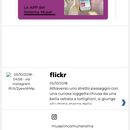
Il 
Le APP del
Mus
Sistema Musei
net
05/10/2018
Attraverso uno stretto passaggio con
una curiosa loggetta chiusa da una
bella vetrata a tortiglioni, si giunge
all'ultima stanza della
museiincomuneroma