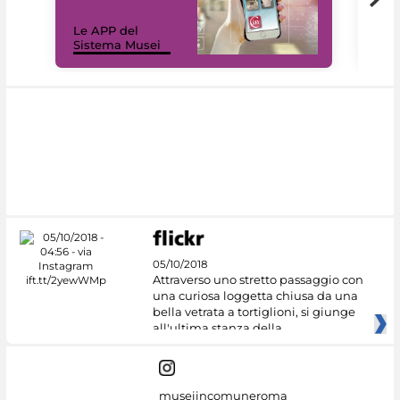
Il 
Le APP del
Mus
Sistema Musei
net
05/10/2018
Attraverso uno stretto passaggio con
una curiosa loggetta chiusa da una
bella vetrata a tortiglioni, si giunge
all'ultima stanza della
museiincomuneroma