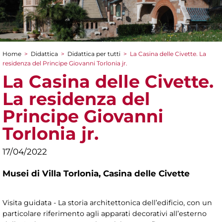
Home
>
Didattica
>
Didattica per tutti
>
La Casina delle Civette. La
Tu sei qui
residenza del Principe Giovanni Torlonia jr.
La Casina delle Civette.
La residenza del
Principe Giovanni
Torlonia jr.
17/04/2022
Musei di Villa Torlonia,
Casina delle Civette
Visita guidata - La storia architettonica dell’edificio, con un
particolare riferimento agli apparati decorativi all’esterno