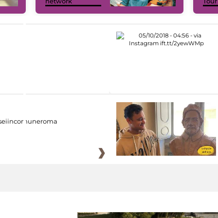
network
Tour
eiincomuneroma