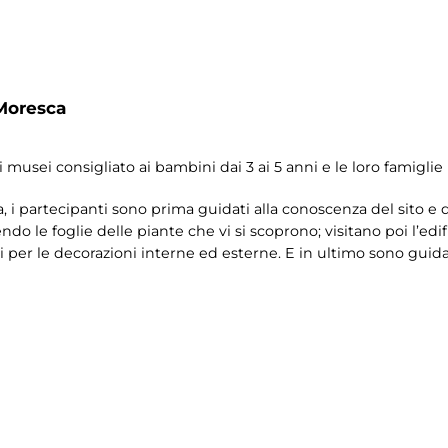
Moresca
 musei consigliato ai bambini dai 3 ai 5 anni e le loro famiglie
a, i partecipanti sono prima guidati alla conoscenza del sito e 
do le foglie delle piante che vi si scoprono; visitano poi l’edi
ati per le decorazioni interne ed esterne. E in ultimo sono guida