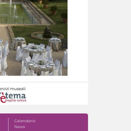
ervizi museali
Calendario
News