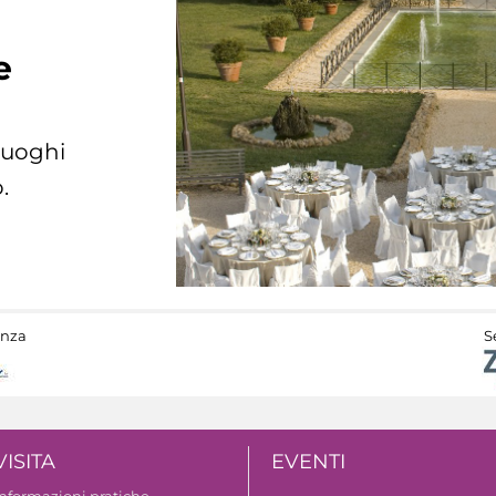
e
 luoghi
.
anza
S
VISITA
EVENTI
Informazioni pratiche