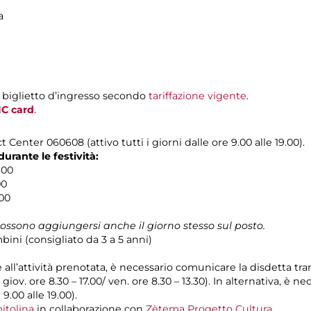
a
 biglietto d’ingresso secondo
tariffazione vigente
.
C card
.
 Center 060608 (attivo tutti i giorni dalle ore 9.00 alle 19.00).
rante le festività:
.00
00
.00
possono aggiungersi anche il giorno stesso sul posto.
bini (consigliato da 3 a 5 anni)
e all’attività prenotata, è necessario comunicare la disdetta tr
l giov. ore 8.30 – 17.00/ ven. ore 8.30 – 13.30). In alternativa, è
 9.00 alle 19.00).
itolina
in collaborazione con
Zètema Progetto Cultura
.