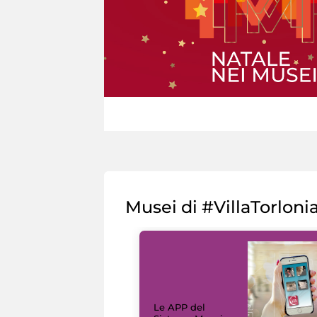
Musei di #VillaTorloni
Le APP del