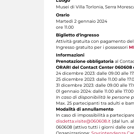
Luogo
Musei di Villa Torlonia
, Serra Moresc
Orario
Martedì 2 gennaio 2024
ore 11.00
Biglietto d'ingresso
Attività gratuita con pagamento del
Ingresso gratuito per i possessori
MI
Informazioni
Prenotazione obbligatoria
al Contact
ORARI del Contact Center 060608 du
24 dicembre 2023: dalle 09.00 alle 17
25 dicembre 2023: dalle 11.00 alle 17.
31 dicembre 2023: dalle 09.00 alle 17
01 gennaio 2024: dalle 11.00 alle 17.00
In caso di disponibilità le persone 
Max. 25 partecipanti tra adulti e bam
Modalità di annullamento
In caso di impossibilità a partecipar
disdetta.visite@060608.it
(dal lun. a
060608 (attivo tutti i giorni dalle ore
Organizzazione:
Sovrintendenza Cap