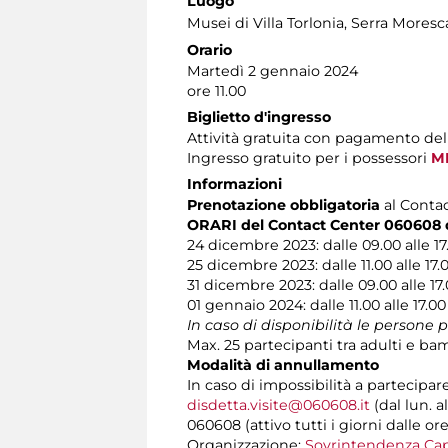
Luogo
Musei di Villa Torlonia
, Serra Moresc
Orario
Martedì 2 gennaio 2024
ore 11.00
Biglietto d'ingresso
Attività gratuita con pagamento del
Ingresso gratuito per i possessori
MI
Informazioni
Prenotazione obbligatoria
al Contact
ORARI del Contact Center 060608 du
24 dicembre 2023: dalle 09.00 alle 17
25 dicembre 2023: dalle 11.00 alle 17.
31 dicembre 2023: dalle 09.00 alle 17
01 gennaio 2024: dalle 11.00 alle 17.00
In caso di disponibilità le persone 
Max. 25 partecipanti tra adulti e bam
Modalità di annullamento
In caso di impossibilità a partecipar
disdetta.visite@060608.it
(dal lun. a
060608 (attivo tutti i giorni dalle ore
Organizzazione:
Sovrintendenza Cap