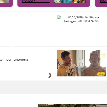
network
Tour
eiincomuneroma