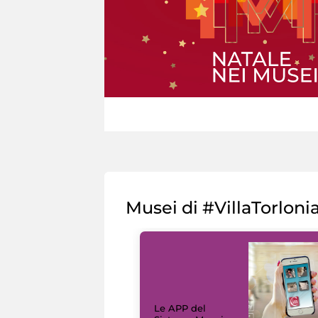
Musei di #VillaTorloni
Le APP del