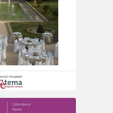
ervizi museali
Calendario
News