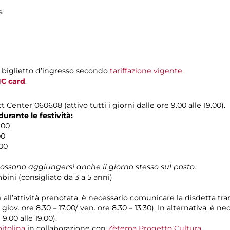
a
 biglietto d’ingresso secondo
tariffazione vigente
.
C card
.
 Center 060608 (attivo tutti i giorni dalle ore 9.00 alle 19.00).
rante le festività:
.00
00
.00
possono aggiungersi anche il giorno stesso sul posto.
bini (consigliato da 3 a 5 anni)
e all’attività prenotata, è necessario comunicare la disdetta tr
l giov. ore 8.30 – 17.00/ ven. ore 8.30 – 13.30). In alternativa, è
 9.00 alle 19.00).
itolina
in collaborazione con
Zètema Progetto Cultura
.