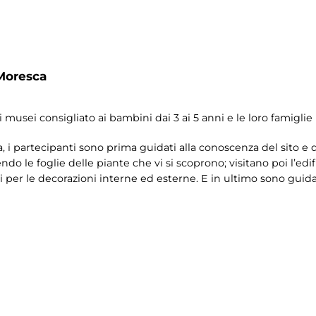
Moresca
 musei consigliato ai bambini dai 3 ai 5 anni e le loro famiglie
a, i partecipanti sono prima guidati alla conoscenza del sito e 
do le foglie delle piante che vi si scoprono; visitano poi l’edi
ati per le decorazioni interne ed esterne. E in ultimo sono guida