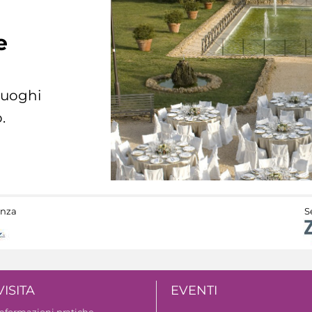
e
 luoghi
.
anza
S
VISITA
EVENTI
Informazioni pratiche