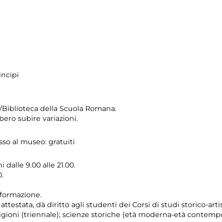
incipi
io/Biblioteca della Scuola Romana.
ero subire variazioni.
sso al museo: gratuiti
 dalle 9.00 alle 21.00.
.
i formazione.
testata, dà diritto agli studenti dei Corsi di studi storico-artist
religioni (triennale); scienze storiche (età moderna-età contemp