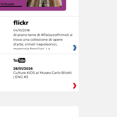
 Virtuale
I like MiC
04/10/2018
Al piano terra di #PalazzoPrimoli si
trova una collezione di opere
d’arte, cimeli napoleonici,
memorie familiari. La
28/01/2026
Cultura KIDS al Museo Carlo Bilotti
| ENG #3