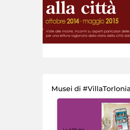
Musei di #VillaTorloni
Le APP del