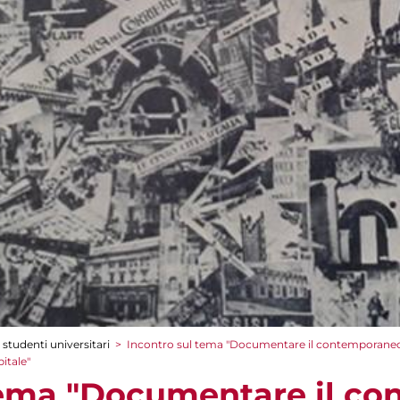
 studenti universitari
>
Incontro sul tema "Documentare il contemporaneo. I
itale"
tema "Documentare il c