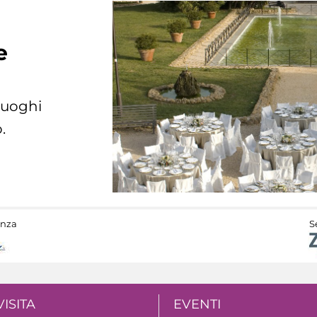
e
 luoghi
.
anza
S
VISITA
EVENTI