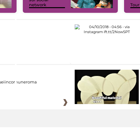
network
Tour
eiincomuneroma