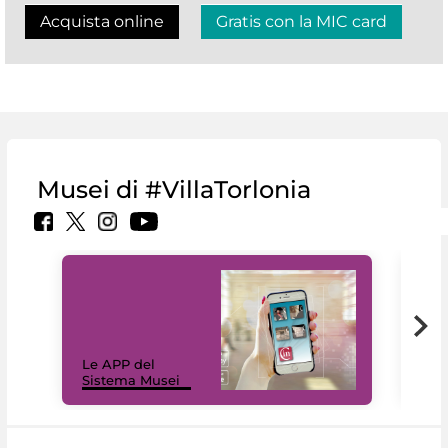
Acquista online
Gratis con la MIC card
Musei di #VillaTorlonia
Il 
Le APP del
Mus
Sistema Musei
net