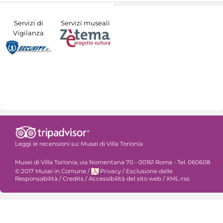
Servizi di
Servizi museali
Vigilanza
Leggi le recensioni su:
Musei di Villa Torlonia
Musei di Villa Torlonia, via Nomentana 70 - 00161 Roma - Tel. 060608
© 2017 Musei in Comune
/
Privacy
/
Esclusione delle
Responsabilità
/
Credits
/
Accessibilità del sito web
/
XML-rss