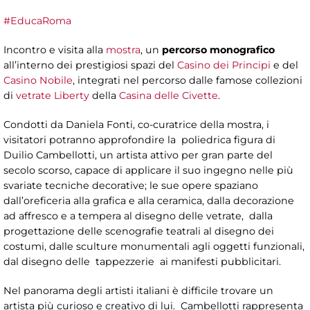
#EducaRoma
Incontro e visita alla
mostra
, un
percorso monografico
all’interno dei prestigiosi spazi del
Casino dei Principi
e del
Casino Nobile
, integrati nel percorso dalle famose collezioni
di
vetrate Liberty
della
Casina delle Civette
.
Condotti da Daniela Fonti, co-curatrice della mostra, i
visitatori potranno approfondire la poliedrica figura di
Duilio Cambellotti, un artista attivo per gran parte del
secolo scorso, capace di applicare il suo ingegno nelle più
svariate tecniche decorative; le sue opere spaziano
dall’oreficeria alla grafica e alla ceramica, dalla decorazione
ad affresco e a tempera al disegno delle vetrate, dalla
progettazione delle scenografie teatrali al disegno dei
costumi, dalle sculture monumentali agli oggetti funzionali,
dal disegno delle tappezzerie ai manifesti pubblicitari.
Nel panorama degli artisti italiani è difficile trovare un
artista più curioso e creativo di lui. Cambellotti rappresenta