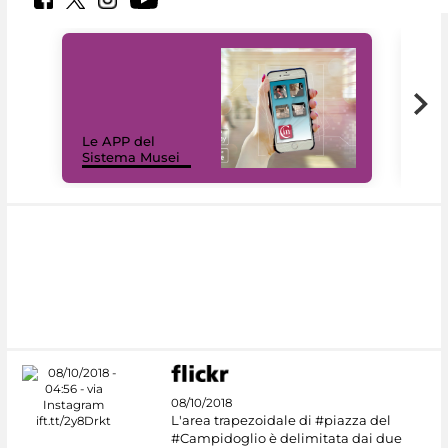
Il 
Le APP del
Mus
Sistema Musei
net
08/10/2018
L'area trapezoidale di #piazza del
#Campidoglio è delimitata dai due