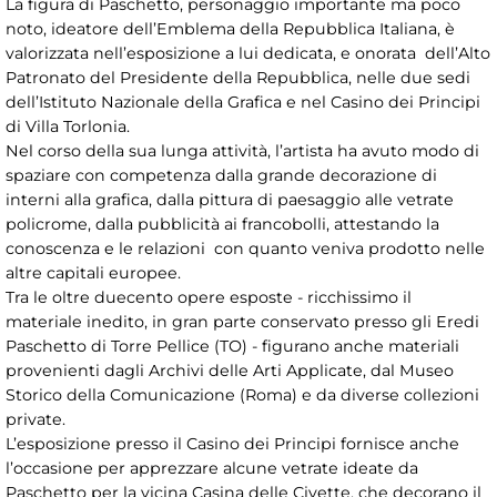
La figura di Paschetto, personaggio importante ma poco
noto, ideatore dell’Emblema della Repubblica Italiana, è
valorizzata nell’esposizione a lui dedicata, e onorata dell’Alto
Patronato del Presidente della Repubblica, nelle due sedi
dell’Istituto Nazionale della Grafica e nel Casino dei Principi
di Villa Torlonia.
Nel corso della sua lunga attività, l’artista ha avuto modo di
spaziare con competenza dalla grande decorazione di
interni alla grafica, dalla pittura di paesaggio alle vetrate
policrome, dalla pubblicità ai francobolli, attestando la
conoscenza e le relazioni con quanto veniva prodotto nelle
altre capitali europee.
Tra le oltre duecento opere esposte - ricchissimo il
materiale inedito, in gran parte conservato presso gli Eredi
Paschetto di Torre Pellice (TO) - figurano anche materiali
provenienti dagli Archivi delle Arti Applicate, dal Museo
Storico della Comunicazione (Roma) e da diverse collezioni
private.
L’esposizione presso il Casino dei Principi fornisce anche
l’occasione per apprezzare alcune vetrate ideate da
Paschetto per la vicina Casina delle Civette, che decorano il