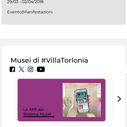
29/03 - 02/04/2018
Evento|Manifestazioni
Musei di #VillaTorlonia
Il 
Le APP del
Mus
Sistema Musei
net