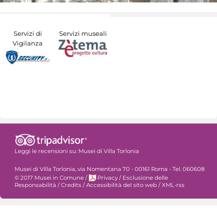
Servizi di
Servizi museali
Vigilanza
Leggi le recensioni su:
Musei di Villa Torlonia
Musei di Villa Torlonia, via Nomentana 70 - 00161 Roma - Tel. 060608
© 2017 Musei in Comune
/
Privacy
/
Esclusione delle
Responsabilità
/
Credits
/
Accessibilità del sito web
/
XML-rss