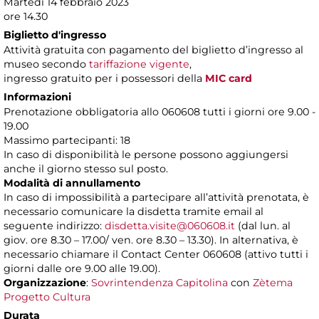
Martedì 14 febbraio 2023
ore 14.30
Biglietto d'ingresso
Attività gratuita con pagamento del biglietto d’ingresso al
museo secondo
tariffazione vigente
,
ingresso gratuito per i possessori della
MIC card
Informazioni
Prenotazione obbligatoria allo 060608 tutti i giorni ore 9.00 -
19.00
Massimo partecipanti: 18
In caso di disponibilità le persone possono aggiungersi
anche il giorno stesso sul posto.
Modalità di annullamento
In caso di impossibilità a partecipare all’attività prenotata, è
necessario comunicare la disdetta tramite email al
seguente indirizzo:
disdetta.visite@060608.it
(dal lun. al
giov. ore 8.30 – 17.00/ ven. ore 8.30 – 13.30). In alternativa, è
necessario chiamare il Contact Center 060608 (attivo tutti i
giorni dalle ore 9.00 alle 19.00).
Organizzazione
:
Sovrintendenza Capitolina
con
Zètema
Progetto Cultura
Durata