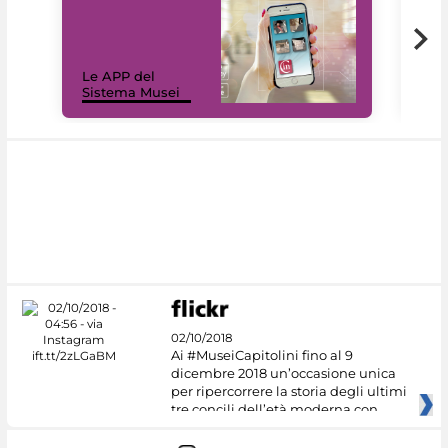
Il 
Le APP del
Mus
Sistema Musei
net
02/10/2018
Ai #MuseiCapitolini fino al 9
dicembre 2018 un’occasione unica
per ripercorrere la storia degli ultimi
tre concili dell’età moderna con