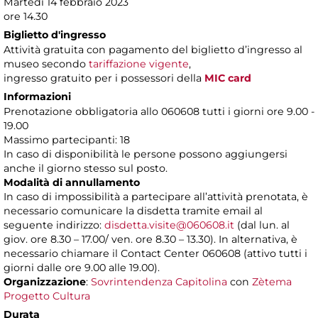
Martedì 14 febbraio 2023
ore 14.30
Biglietto d'ingresso
Attività gratuita con pagamento del biglietto d’ingresso al
museo secondo
tariffazione vigente
,
ingresso gratuito per i possessori della
MIC card
Informazioni
Prenotazione obbligatoria allo 060608 tutti i giorni ore 9.00 -
19.00
Massimo partecipanti: 18
In caso di disponibilità le persone possono aggiungersi
anche il giorno stesso sul posto.
Modalità di annullamento
In caso di impossibilità a partecipare all’attività prenotata, è
necessario comunicare la disdetta tramite email al
seguente indirizzo:
disdetta.visite@060608.it
(dal lun. al
giov. ore 8.30 – 17.00/ ven. ore 8.30 – 13.30). In alternativa, è
necessario chiamare il Contact Center 060608 (attivo tutti i
giorni dalle ore 9.00 alle 19.00).
Organizzazione
:
Sovrintendenza Capitolina
con
Zètema
Progetto Cultura
Durata