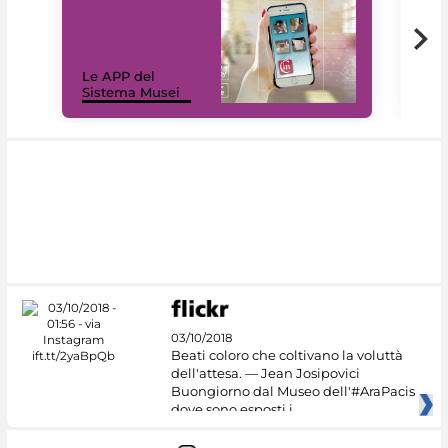
Il 
Le APP del
Mus
Sistema Musei
net
03/10/2018
Beati coloro che coltivano la voluttà
dell'attesa. — Jean Josipovici
Buongiorno dal Museo dell'#AraPacis
dove sono esposti i