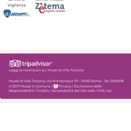
Vigilanza
Leggi le recensioni su:
Musei di Villa Torlonia
Musei di Villa Torlonia, via Nomentana 70 - 00161 Roma - Tel. 060608
© 2017 Musei in Comune
/
Privacy
/
Esclusione delle
Responsabilità
/
Credits
/
Accessibilità del sito web
/
XML-rss