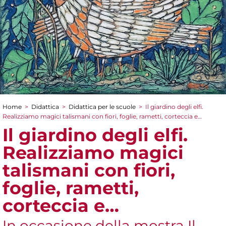
Home
>
Didattica
>
Didattica per le scuole
>
Il giardino degli elfi.
Tu sei qui
Realizziamo magici talismani con fiori, foglie, rametti, corteccia e…
Il giardino degli elfi.
Realizziamo magici
talismani con fiori,
foglie, rametti,
corteccia e…
In occasione della mostra Il