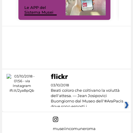
Il 
Le APP del
Mus
Sistema Musei
net
03/10/2018
Beati coloro che coltivano la voluttà
dell'attesa. — Jean Josipovici
Buongiorno dal Museo dell'#AraPacis
dove sono esposti i
museiincomuneroma