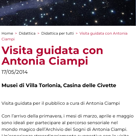
Home
>
Didattica
>
Didattica per tutti
>
Visita guidata con Antonia
Tu sei qui
Ciampi
Visita guidata con
Antonia Ciampi
17/05/2014
Musei di Villa Torlonia,
Casina delle Civette
Visita guidata per il pubblico a cura di Antonia Ciampi
Con l’arrivo della primavera, i mesi di marzo, aprile e maggio
sono ideali per partecipare al percorso sensoriale nel
mondo magico dell’Archivio dei Sogni di Antonia Ciampi.