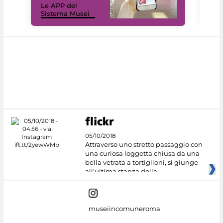
Le APP del
Mus
Sistema Musei
net
05/10/2018
Attraverso uno stretto passaggio con
una curiosa loggetta chiusa da una
bella vetrata a tortiglioni, si giunge
all'ultima stanza della
museiincomuneroma