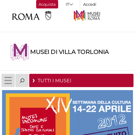
Acquista
Accedi
MUSEI DI VILLA TORLONIA
TUTTI I MUSEI