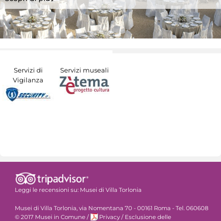
Servizi di
Servizi museali
Vigilanza
Leggi le recensioni su:
Musei di Villa Torlonia
Musei di Villa Torlonia, via Nomentana 70 - 00161 Roma - Tel. 060608
© 2017 Musei in Comune
/
Privacy
/
Esclusione delle