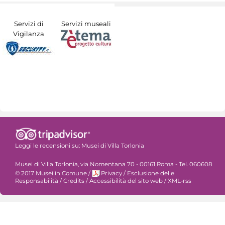
Servizi di
Servizi museali
Vigilanza
Leggi le recensioni su:
Musei di Villa Torlonia
Musei di Villa Torlonia, via Nomentana 70 - 00161 Roma - Tel. 060608
© 2017 Musei in Comune
/
Privacy
/
Esclusione delle
Responsabilità
/
Credits
/
Accessibilità del sito web
/
XML-rss