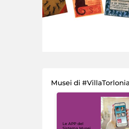
Musei di #VillaTorloni
Le APP del
Sistema Musei