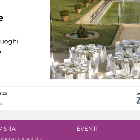
e
 luoghi
.
anza
S
VISITA
EVENTI
Informazioni pratiche