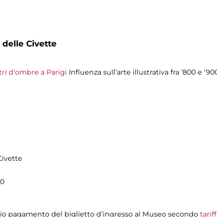
 delle Civette
atri d'ombre a Parigi
Influenza sull’arte illustrativa fra ‘800 e ‘9
Civette
00
evio pagamento del biglietto d’ingresso al Museo secondo
tari