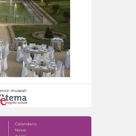
ervizi museali
Calendario
News
Avvisi