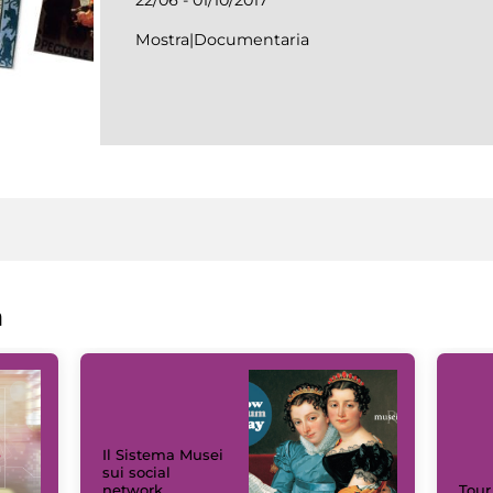
Mostra|Documentaria
a
Il Sistema Musei
sui social
network
Tour