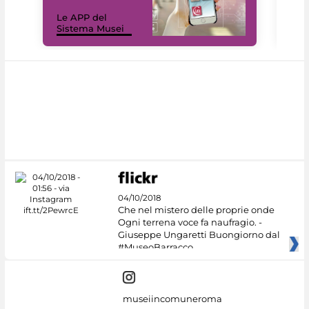
Il 
Le APP del
Mus
Sistema Musei
net
04/10/2018
Che nel mistero delle proprie onde
Ogni terrena voce fa naufragio. -
Giuseppe Ungaretti Buongiorno dal
#MuseoBarracco
museiincomuneroma