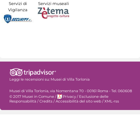
Servizi di
Servizi museali
Vigilanza
Leggi le recensioni su:
Musei di Villa Torlonia
Musei di Villa Torlonia, via Nomentana 70 - 00161 Roma - Tel. 060608
© 2017 Musei in Comune
/
Privacy
/
Esclusione delle
Responsabilità
/
Credits
/
Accessibilità del sito web
/
XML-rss