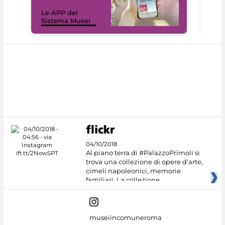
Il 
Le APP del
Mus
Sistema Musei
net
04/10/2018
Al piano terra di #PalazzoPrimoli si
trova una collezione di opere d’arte,
cimeli napoleonici, memorie
familiari. La collezione
museiincomuneroma