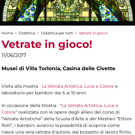
Home
>
Didattica
>
Didattica per tutti
>
Vetrate in gioco!
Tu sei qui
Vetrate in gioco!
11/06/2017
Musei di Villa Torlonia,
Casina delle Civette
Visita alla mostra
La Vetrata Artistica. Luce e Colore
e
laboratorio per bambini dai 6 ai 10 anni
In occasione della Mostra "
La Vetrata Artistica. Luce e
Colore
" realizzata con le opere degli allievi del corso di
“Vetrate Artistiche” della Scuola d’Arte e dei Mestieri “Ettore
Rolli”, i bambini avranno la possibilità di scoprire come
nasce una vera vetrata d'autore, dal bozzetto al lavoro finito,