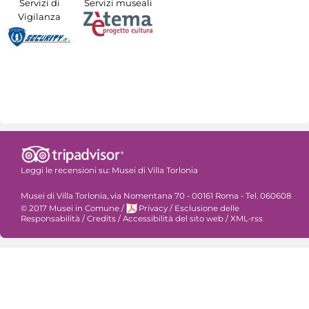
Servizi di
Servizi museali
Vigilanza
Leggi le recensioni su:
Musei di Villa Torlonia
Musei di Villa Torlonia, via Nomentana 70 - 00161 Roma - Tel. 060608
© 2017 Musei in Comune
/
Privacy
/
Esclusione delle
Responsabilità
/
Credits
/
Accessibilità del sito web
/
XML-rss