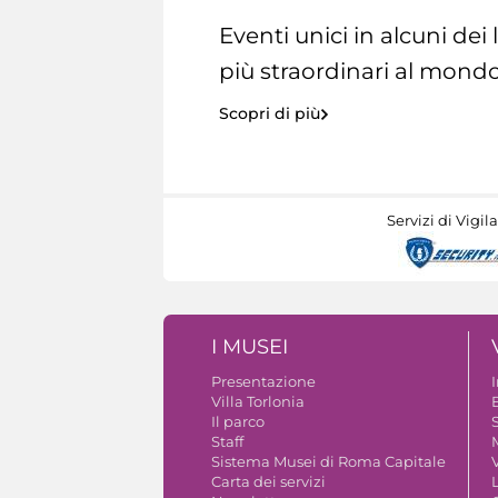
Eventi unici in alcuni dei
più straordinari al mondo
Scopri di più
Servizi di Vigil
I MUSEI
Presentazione
Villa Torlonia
Il parco
S
Staff
Sistema Musei di Roma Capitale
V
Carta dei servizi