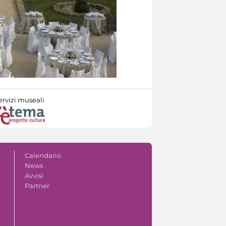
ervizi museali
Calendario
News
Avvisi
Partner