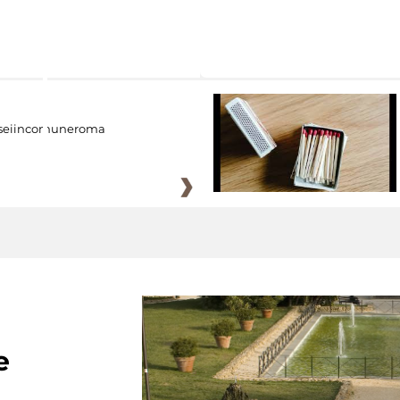
eiincomuneroma
e