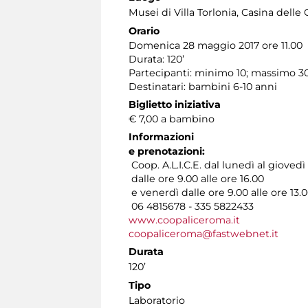
Musei di Villa Torlonia
, Casina delle 
Orario
Domenica 28 maggio 2017 ore 11.00
Durata: 120’
Partecipanti: minimo 10; massimo 3
Destinatari: bambini 6-10 anni
Biglietto iniziativa
€ 7,00 a bambino
Informazioni
e prenotazioni:
Coop. A.L.I.C.E. dal lunedì al giovedì
dalle ore 9.00 alle ore 16.00
e venerdì dalle ore 9.00 alle ore 13.
06 4815678 - 335 5822433
www.coopaliceroma.it
coopaliceroma@fastwebnet.it
Durata
120’
Tipo
Laboratorio