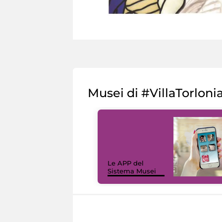
Musei di #VillaTorloni
Le APP del
Sistema Musei