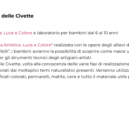
 delle Civette
ca. Luce e Colore
e laboratorio per bambini dai 6 ai 10 anni
a Artistica. Luce e Colore
" realizzata con le opere degli allievi 
Rolli”, i bambini avranno la possibilità di scoprire come nasce 
r gli strumenti tecnici degli artigiani-artisti.
le Civette, volta alla conoscenza delle varie fasi di realizzazion
pirati dai molteplici temi naturalistici presenti. Verranno utili
ficati colorati, pennarelli, matite, cere e tutto il materiale util