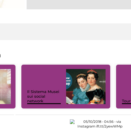
a
Il Sistema Musei
sui social
network
Tour