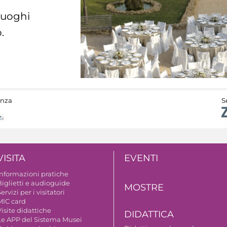
 luoghi
.
anza
S
VISITA
EVENTI
Informazioni pratiche
Biglietti e audioguide
MOSTRE
ervizi per i visitatori
MIC card
isite didattiche
DIDATTICA
Le APP del Sistema Musei