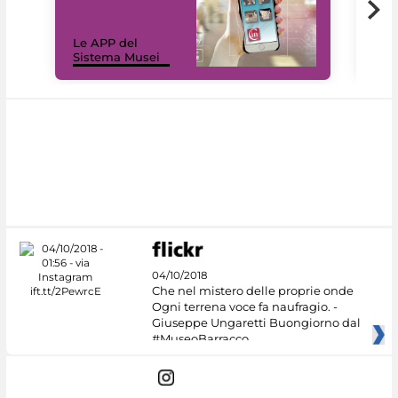
Il 
Le APP del
Mus
Sistema Musei
net
04/10/2018
Che nel mistero delle proprie onde
Ogni terrena voce fa naufragio. -
Giuseppe Ungaretti Buongiorno dal
#MuseoBarracco