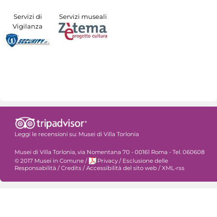
Servizi di
Servizi museali
Vigilanza
Leggi le recensioni su:
Musei di Villa Torlonia
Musei di Villa Torlonia, via Nomentana 70 - 00161 Roma - Tel. 060608
© 2017 Musei in Comune
/
Privacy
/
Esclusione delle
Responsabilità
/
Credits
/
Accessibilità del sito web
/
XML-rss