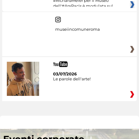
#RichardMeier per il Museo
dell'#AraPacis è modulata sul
museiincomuneroma
03/07/2026
Le parole dell'arte!