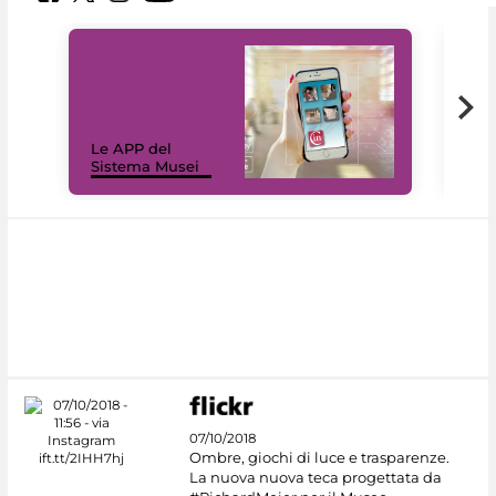
Il 
Le APP del
Mus
Sistema Musei
net
07/10/2018
Ombre, giochi di luce e trasparenze.
La nuova nuova teca progettata da