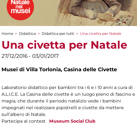
Home
>
Didattica
>
Didattica per tutti
>
Una civetta per Natale
Tu sei qui
Una civetta per Natale
27/12/2016 - 03/01/2017
Musei di Villa Torlonia,
Casina delle Civette
Laboratorio didattico per bambini tra i 6 e i 10 anni a cura di
A.L.I.C.E. La Casina delle civette è un luogo pieno di fascino e
magia, che durante il periodo natalizio vede i bambini
impegnati nel realizzare pipistrelli e civette da mettere
sull’albero di Natale.
Partecipa al contest
Museum Social Club