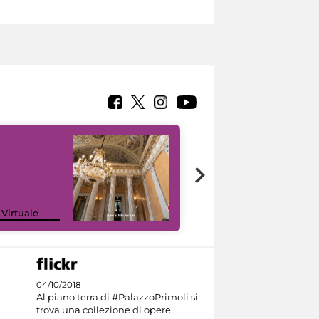
 Virtuale
I like MiC
04/10/2018
Al piano terra di #PalazzoPrimoli si
trova una collezione di opere