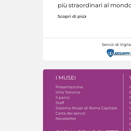
più straordinari al mondo
Scopri di più
Servizi di Vigil
I MUSEI
Presentazione
Villa Torlonia
Il parco
S
Staff
Sistema Musei di Roma Capitale
V
Carta dei servizi
Newsletter
A