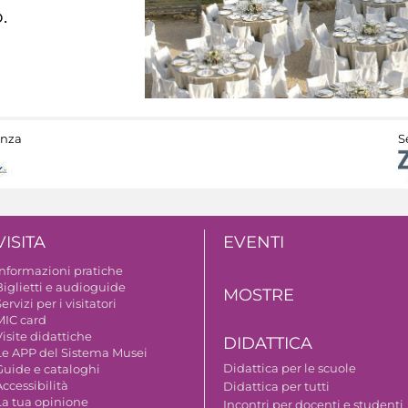
.
anza
S
VISITA
EVENTI
Informazioni pratiche
Biglietti e audioguide
MOSTRE
ervizi per i visitatori
MIC card
isite didattiche
DIDATTICA
Le APP del Sistema Musei
Didattica per le scuole
Guide e cataloghi
ccessibilità
Didattica per tutti
La tua opinione
Incontri per docenti e studenti