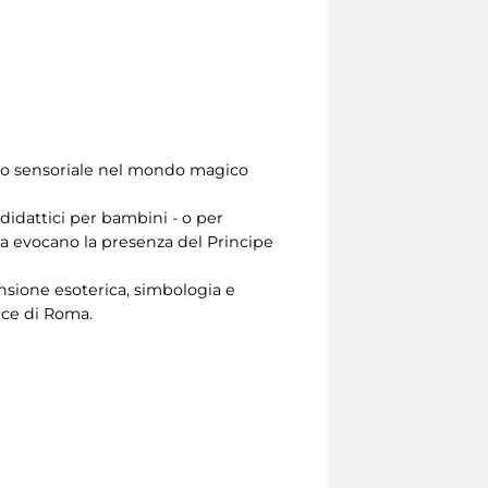
orso sensoriale nel mondo magico
 didattici per bambini - o per
poca evocano la presenza del Principe
ensione esoterica, simbologia e
luce di Roma.