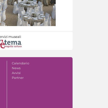
ervizi museali
Calendario
News
Avvisi
Partner