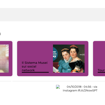
a
Il Sistema Musei
sui social
network
Tour