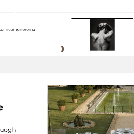
eiincomuneroma
e
 luoghi