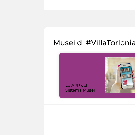
Musei di #VillaTorloni
Le APP del
Sistema Musei