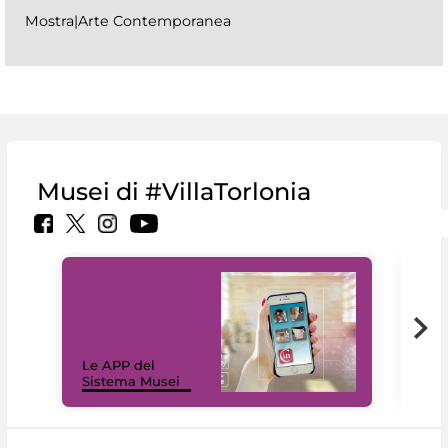
Mostra|Arte Contemporanea
Musei di #VillaTorlonia
Il 
Le APP del
Mus
Sistema Musei
net