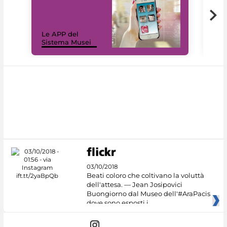
Il 
Le APP del
Mus
Sistema Musei
net
03/10/2018
Beati coloro che coltivano la voluttà
dell'attesa. — Jean Josipovici
Buongiorno dal Museo dell'#AraPacis
dove sono esposti i