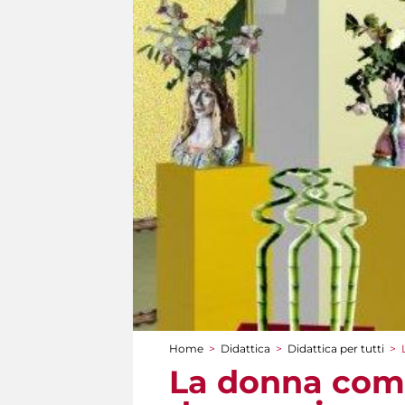
Home
>
Didattica
>
Didattica per tutti
>
Tu sei qui
La donna come