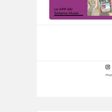
Le APP del
Sistema Musei
mus