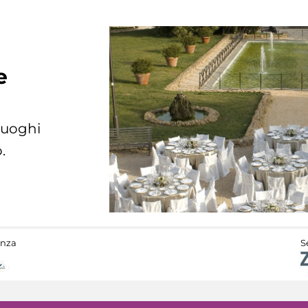
e
 luoghi
.
anza
S