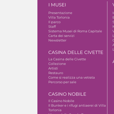
I MUSEI
Presentazione
Villa Torlonia
Il parco
S
Staff
Sistema Musei di Roma Capitale
V
Carta dei servizi
Newsletter
A
CASINA DELLE CIVETTE
La Casina delle Civette
Collezione
Artisti
Restauro
Come si realizza una vetrata
Percorso per sale
CASINO NOBILE
Il Casino Nobile
Il Bunker e i rifugi antiaerei di Villa
Torlonia