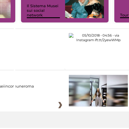
Il Sistema Musei
sui social
network
Tour
eiincomuneroma