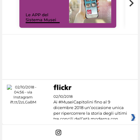
Il 
Le APP del
Mus
Sistema Musei
net
02/10/2018
Ai #MuseiCapitolini fino al 9
dicembre 2018 un’occasione unica
per ripercorrere la storia degli ultimi
tre concili dell’età moderna con