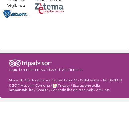
Vigilanza
Leggi le recensioni su:
Musei di Villa Torlonia
Musei di Villa Torlonia, via Nomentana 70 - 00161 Roma - Tel. 060608
© 2017 Musei in Comune
/
Privacy
/
Esclusione delle
Responsabilità
/
Credits
/
Accessibilità del sito web
/
XML-rss