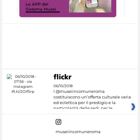
Le APP del
Mus
Sistema Musei
net
06/10/2018
I @museiincomuneroma
costituiscono un’offerta culturale varia
ed eclettica per il prestigio e la
particolarità delle sedi, per le
museiincomuneroma