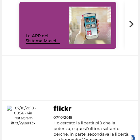
Il 
Le APP del
Mus
Sistema Musei
net
07/10/2018
Ho cercato la libertà più che la
potenza, e quest'ultima soltanto
perché, in parte, secondava la libertà.
— Marguerite Yourcenar