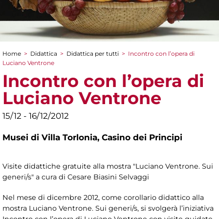
Home
>
Didattica
>
Didattica per tutti
>
Incontro con l’opera di
Tu sei qui
Luciano Ventrone
Incontro con l’opera di
Luciano Ventrone
15/12 - 16/12/2012
Musei di Villa Torlonia,
Casino dei Principi
Visite didattiche gratuite alla mostra "Luciano Ventrone. Sui
generi/s" a cura di Cesare Biasini Selvaggi
Nel mese di dicembre 2012, come corollario didattico alla
mostra Luciano Ventrone. Sui generi/s, si svolgerà l’iniziativa