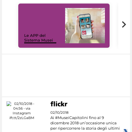
Il 
Le APP del
Mus
Sistema Musei
net
02/10/2018
Ai #MuseiCapitolini fino al 9
dicembre 2018 un’occasione unica
per ripercorrere la storia degli ultimi