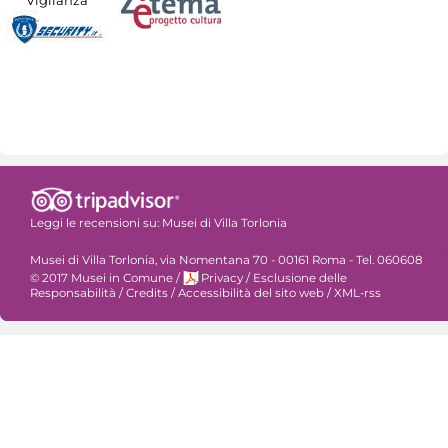
Leggi le recensioni su:
Musei di Villa Torlonia
Musei di Villa Torlonia, via Nomentana 70 - 00161 Roma - Tel. 060608
© 2017 Musei in Comune
/
Privacy
/
Esclusione delle
Responsabilità
/
Credits
/
Accessibilità del sito web
/
XML-rss