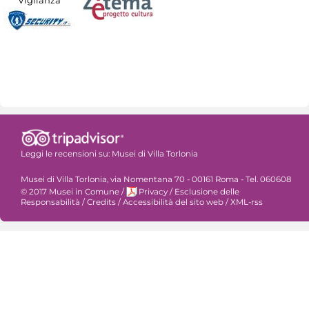
Leggi le recensioni su:
Musei di Villa Torlonia
Musei di Villa Torlonia, via Nomentana 70 - 00161 Roma - Tel. 060608
© 2017 Musei in Comune
/
Privacy
/
Esclusione delle
Responsabilità
/
Credits
/
Accessibilità del sito web
/
XML-rss