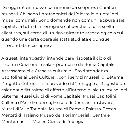
Da oggi c’è un nuovo patrimonio da scoprire: i Curatori
museali. Chi sono i protagonisti del ‘dietro le quinte’ dei
musei comunali? Sono domande non comuni, eppure sarà
capitato a tutti di interrogarsi sul perché di una scelta
allestitiva, sul come di un rinvenimento archeologico o sul
quando una certa opera sia stata studiata e dunque
interpretata e compresa.
A questi interrogativi intende dare risposta il ciclo di
incontri Curatore in sala - promosso da Roma Capitale,
Assessorato alla Crescita culturale - Sovrintendenza
Capitolina ai Beni Culturali, con i servizi museali di Zètema
Progetto Cultura - che prevede dal 2 maggio al 3 agosto un
calendario fittissimo di offerte all’interno di alcuni musei del
Sistema Musei Civici di Roma Capitale: Musei Capitolini,
Galleria d’Arte Moderna, Museo di Roma in Trastevere,
Musei di Villa Torlonia, Museo di Roma a Palazzo Braschi,
Mercati di Traiano Museo dei Fori Imperiali, Centrale
Montemartini, Museo Civico di Zoologia.