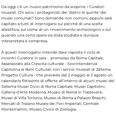
Da oggi c’è un nuovo patrimonio da scoprire: i Curatori
museali. Chi sono i protagonisti del ‘dietro le quinte’ dei
musei comunali? Sono domande non comuni, eppure sarà
capitato a tutti di interrogarsi sul perché di una scelta
allestitiva, sul come di un rinvenimento archeologico o sul
quando una certa opera sia stata studiata e dunque
interpretata e compresa.
A questi interrogativi intende dare risposta il ciclo di
incontri Curatore in sala - promosso da Roma Capitale,
Assessorato alla Crescita culturale - Sovrintendenza
Capitolina ai Beni Culturali, con i servizi museali di Zètema
Progetto Cultura - che prevede dal 2 maggio al 3 agosto un
calendario fittissimo di offerte all’interno di alcuni musei del
Sistema Musei Civici di Roma Capitale: Musei Capitolini,
Galleria d’Arte Moderna, Museo di Roma in Trastevere,
Musei di Villa Torlonia, Museo di Roma a Palazzo Braschi,
Mercati di Traiano Museo dei Fori Imperiali, Centrale
Montemartini, Museo Civico di Zoologia.